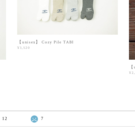
【unisex】 Cozy Pile TABI
¥3,520
【u
¥2
12
7