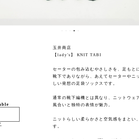
玉井商店
【lady's】 KNIT TABI
セーターの包み込むやさしさを、足もと
靴下でありながら、あえてセーターやニ
しい発想の足袋ソックスです。
通常の靴下編機とは異なり、ニットウェ
able
風合いと独特の表情が魅力。
ニットらしい柔らかさと空気感をまとい
け
す。