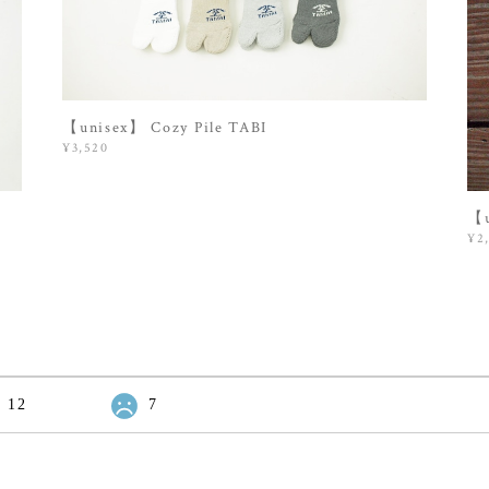
【unisex】 Cozy Pile TABI
¥3,520
【u
¥2
12
7